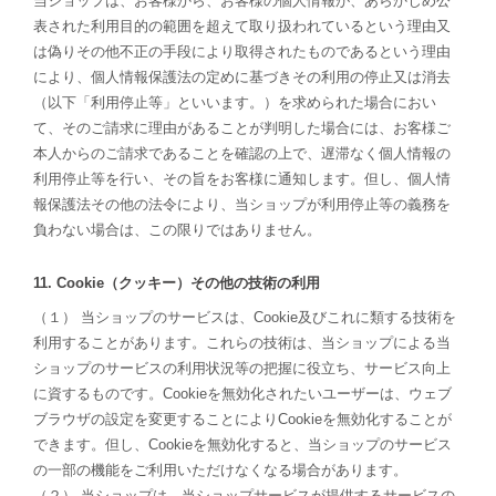
当ショップは、お客様から、お客様の個人情報が、あらかじめ公
表された利用目的の範囲を超えて取り扱われているという理由又
は偽りその他不正の手段により取得されたものであるという理由
により、個人情報保護法の定めに基づきその利用の停止又は消去
（以下「利用停止等」といいます。）を求められた場合におい
て、そのご請求に理由があることが判明した場合には、お客様ご
本人からのご請求であることを確認の上で、遅滞なく個人情報の
利用停止等を行い、その旨をお客様に通知します。但し、個人情
報保護法その他の法令により、当ショップが利用停止等の義務を
負わない場合は、この限りではありません。
11. Cookie（クッキー）その他の技術の利用
（１） 当ショップのサービスは、Cookie及びこれに類する技術を
利用することがあります。これらの技術は、当ショップによる当
ショップのサービスの利用状況等の把握に役立ち、サービス向上
に資するものです。Cookieを無効化されたいユーザーは、ウェブ
ブラウザの設定を変更することによりCookieを無効化することが
できます。但し、Cookieを無効化すると、当ショップのサービス
の一部の機能をご利用いただけなくなる場合があります。
（２） 当ショップは、当ショップサービスが提供するサービスの